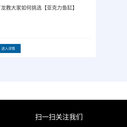
【亚克力鱼缸】值得大家选择吗？
【亚克力
在各种各样材质的鱼缸非常多，亚克力鱼缸就是其中
相信很多朋友
员，那么亚克力鱼缸值得选择吗？万龙鱼缸厂家来为
缸。万龙鱼缸
家进行解答。
景的五个步骤
进入详情
进入详情
扫一扫关注我们