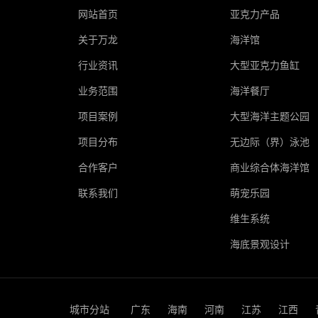
网站首页
亚克力产品
关于万龙
海洋馆
行业资讯
大型亚克力鱼缸
业务范围
海洋餐厅
项目案例
大型海洋主题公园
项目分布
无边际（界）泳池
合作客户
商业综合体海洋馆
联系我们
萌宠乐园
维生系统
海底景观设计
城市分站
广东
海南
河南
江苏
江西