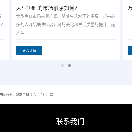
万龙教大家如何挑选【亚克力鱼缸】
越
现
而
一
大
进入详情
边际泳池
观赏鱼缸工程
鱼缸租赁
联系我们