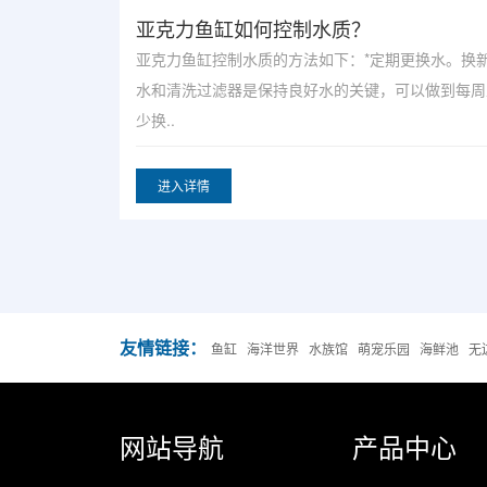
大型鱼缸的市场前景如何？
更换水。换新
大型鱼缸市场前景广阔。随着生活水平的提高，越来
以做到每周至
多的人开始关注家居环境的美化和生活质量的提升，
大型..
进入详情
友情链接：
鱼缸
海洋世界
水族馆
萌宠乐园
海鲜池
无
网站导航
产品中心