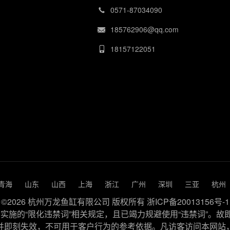
0571-87034090
185762906@qq.com
18157122051
青海
山东
山西
上海
浙江
广州
深圳
三亚
杭州
©2026 杭州万龙鱼缸有限公司 版权所有
浙ICP备20013156号-1
施的“限化违禁词”相关规定，且已竭力规避使用“违禁词”。故
并即刻失效，不可用于客户行为的参考依据。凡访客访问本网站