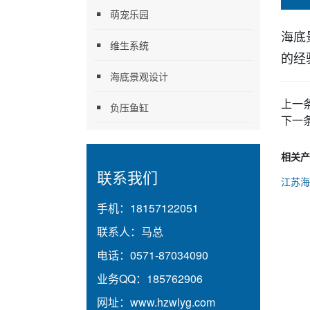
萌宠乐园
海底
维生系统
的
经
海底景观设计
上一
负压鱼缸
下一
相关产
联系我们
江苏海
手机：
18157122051
联系人：
马总
电话：
0571-87034090
业务QQ：
185762906
网址：
www.hzwlyg.com