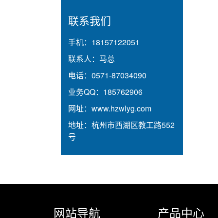
联系我们
手机：
18157122051
联系人：
马总
电话：
0571-87034090
业务QQ：
185762906
网址：
www.hzwlyg.com
地址：
杭州市西湖区教工路552
号
网站导航
产品中心