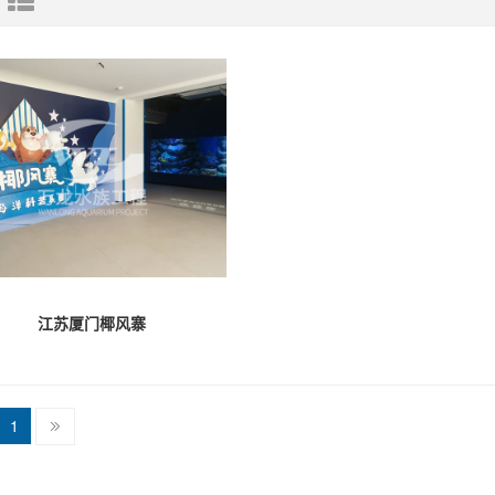
江苏厦门椰风寨
1