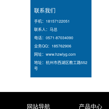
联系我们
手机：
18157122051
联系人：
马总
电话：
0571-87034090
业务QQ：
185762906
网址：
www.hzwlyg.com
地址：
杭州市西湖区教工路552
号
网站导航
产品中心